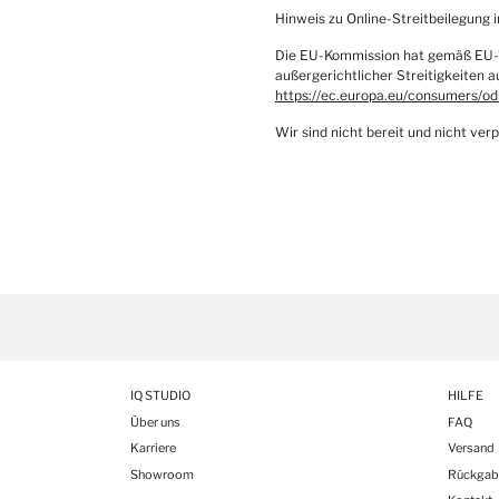
Hinweis zu Online-Streitbeilegung
Die EU-Kommission hat gemäß EU-Ver
außergerichtlicher Streitigkeiten 
https://ec.europa.eu/consumers/od
Wir sind nicht bereit und nicht ver
IQ STUDIO
HILFE
Über uns
FAQ
Karriere
Versand
Showroom
Rückgab