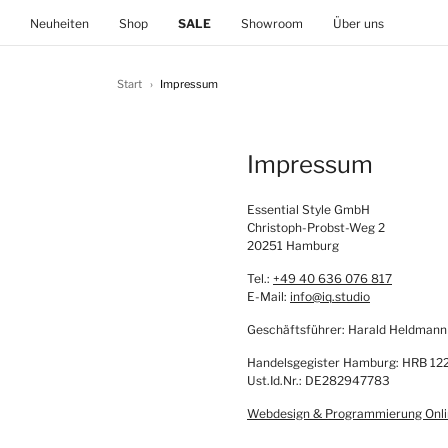
(current)
Neuheiten
Shop
SALE
Showroom
Über uns
Start
Impressum
Impressum
Essential Style GmbH
Christoph-Probst-Weg 2
20251 Hamburg
Tel.:
+49 40 636 076 817
E-Mail:
info@iq.studio
Geschäftsführer: Harald Heldmann
Handelsgegister Hamburg: HRB 1
Ust.Id.Nr.: DE282947783
Webdesign & Programmierung Onl