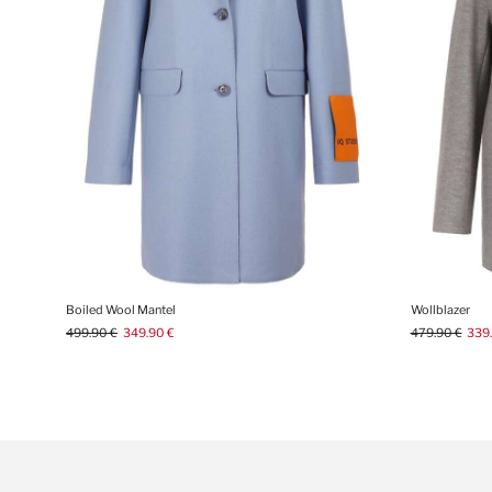
Boiled Wool Mantel
Wollblazer
499.90 €
349.90 €
479.90 €
339