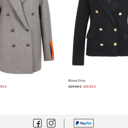
Blazer Elma
.90 €
329.90 €
165.90 €