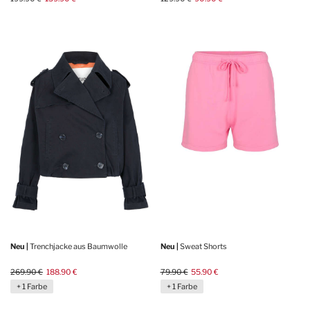
Neu |
Trenchjacke aus Baumwolle
Neu |
Sweat Shorts
269.90 €
188.90 €
79.90 €
55.90 €
+ 1 Farbe
+ 1 Farbe