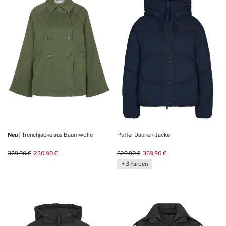
Neu |
Trenchjacke aus Baumwolle
Puffer Daunen-Jacke
329.90 €
230.90 €
529.90 €
369.90 €
+ 3 Farben