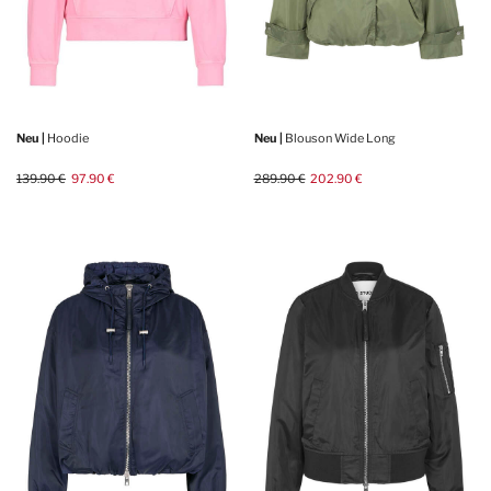
Neu |
Hoodie
Neu |
Blouson Wide Long
139.90 €
97.90 €
289.90 €
202.90 €