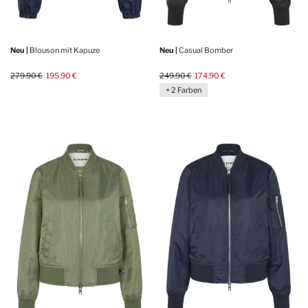
Neu |
Blouson mit Kapuze
Neu |
Casual Bomber
279.90 €
195.90 €
249.90 €
174.90 €
+ 2 Farben