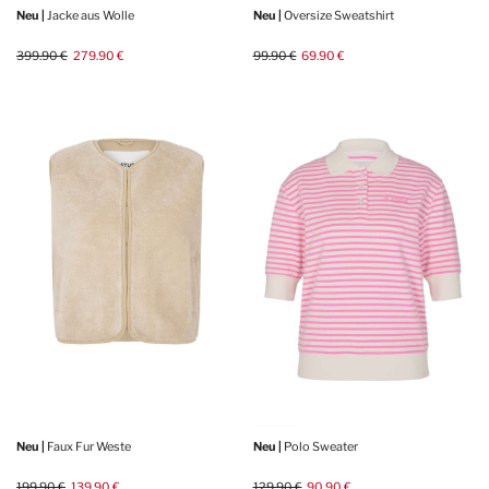
Neu |
Jacke aus Wolle
Neu |
Oversize Sweatshirt
399.90 €
279.90 €
99.90 €
69.90 €
Neu |
Faux Fur Weste
Neu |
Polo Sweater
199.90 €
139.90 €
129.90 €
90.90 €