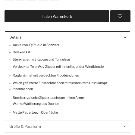
In den Warenkorb
Details
Jacke von IQ Studio in Schwarz
Relaxed Fit
Stehkragen mit Kapuze und Tunnelzug
Verdeckter Two-Way-Zipper mit innenliegender Windblende
Raglanärmel mit verdeckten Rippbündchen
Weich gefütterte Einstecktaschen mit verdecktem Druckknopf
Innentaschen
Bombertypische Zippertasche am linken Ärmel
Warme Wattierung aus Daunen
Matte Papertouch Oberfläche
Größe & Passform