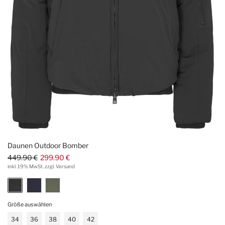
Daunen Outdoor Bomber
449.90 €
299.90 €
inkl. 19% MwSt. zzgl. Versand
Größe auswählen
34
36
38
40
42