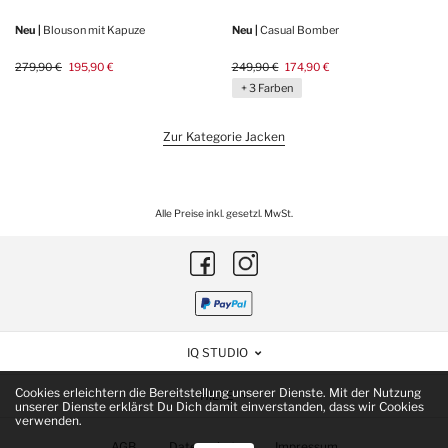
Neu |
Blouson mit Kapuze
Neu |
Casual Bomber
279,90 €
195,90 €
249,90 €
174,90 €
+ 3 Farben
Zur Kategorie Jacken
Alle Preise inkl. gesetzl. MwSt.
IQ STUDIO
Cookies erleichtern die Bereitstellung unserer Dienste. Mit der Nutzung
HILFE
unserer Dienste erklärst Du Dich damit einverstanden, dass wir Cookies
verwenden.
AGB
Datenschutz
Impressum