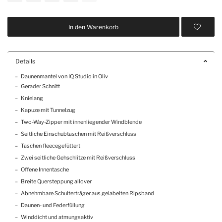
In den Warenkorb
Details
Daunenmantel von IQ Studio in Oliv
Gerader Schnitt
Knielang
Kapuze mit Tunnelzug
Two-Way-Zipper mit innenliegender Windblende
Seitliche Einschubtaschen mit Reißverschluss
Taschen fleecegefüttert
Zwei seitliche Gehschlitze mit Reißverschluss
Offene Innentasche
Breite Quersteppung allover
Abnehmbare Schulterträger aus gelabelten Ripsband
Daunen- und Federfüllung
Winddicht und atmungsaktiv