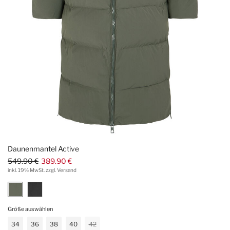
Daunenmantel Active
549.90 €
389.90 €
inkl. 19% MwSt. zzgl. Versand
Größe auswählen
34
36
38
40
42