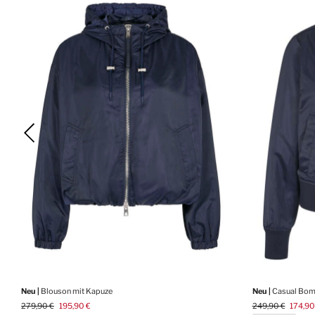
Neu |
Blouson mit Kapuze
Neu |
Casual Bom
279,90 €
195,90 €
249,90 €
174,90