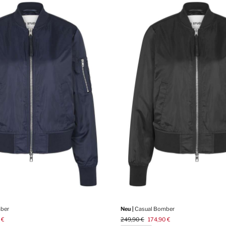
ber
Neu |
Casual Bomber
 €
249,90 €
174,90 €