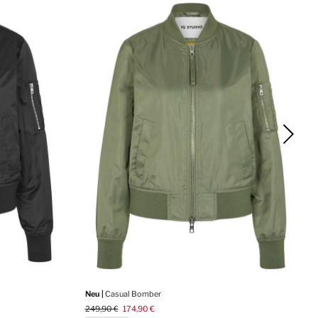
Neu |
Casual Bomber
249,90 €
174,90 €