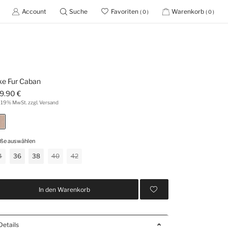
Account
Suche
Favoriten
Warenkorb
( 0 )
( 0 )
ke Fur Caban
9.90 €
. 19% MwSt. zzgl. Versand
ße auswählen
4
36
38
40
42
In den Warenkorb
Details