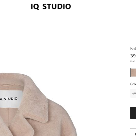
Fa
39
inkl
Grö
3