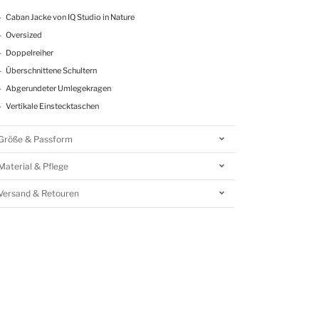
Caban Jacke von IQ Studio in Nature
Oversized
Doppelreiher
Überschnittene Schultern
Abgerundeter Umlegekragen
Vertikale Einstecktaschen
Größe & Passform
Material & Pflege
Versand & Retouren