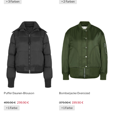
+ 3 Farben
+ 2 Farben
Puffer Daunen-Blouson
Bomberjacke Oversized
499.90 €
299.90 €
379.90 €
199.90 €
+ 1 Farbe
+ 1 Farbe