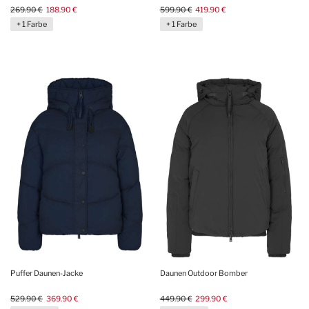
269.90 €
188.90 €
599.90 €
419.90 €
+ 1 Farbe
+ 1 Farbe
Puffer Daunen-Jacke
Daunen Outdoor Bomber
529.90 €
369.90 €
449.90 €
299.90 €