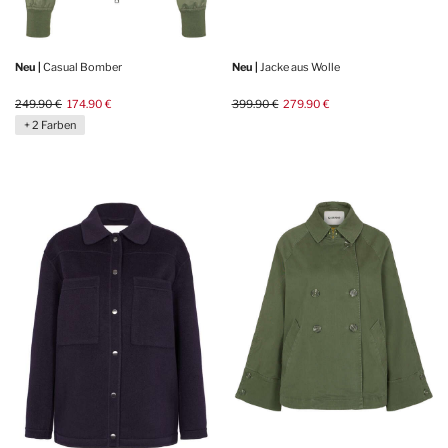
Neu |
Casual Bomber
Neu |
Jacke aus Wolle
249.90 €
174.90 €
399.90 €
279.90 €
+ 2 Farben