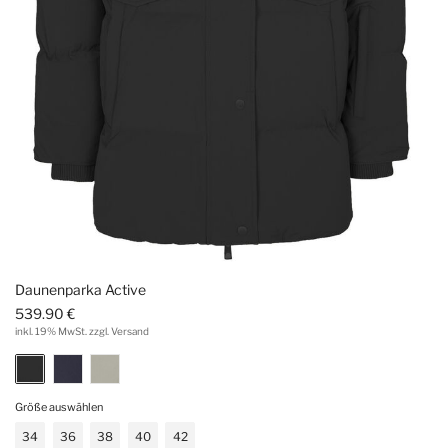
Daunenparka Active
539.90 €
inkl. 19% MwSt. zzgl. Versand
Größe auswählen
34
36
38
40
42