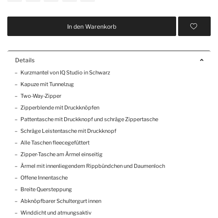
In den Warenkorb
Details
Kurzmantel von IQ Studio in Schwarz
Kapuze mit Tunnelzug
Two-Way-Zipper
Zipperblende mit Druckknöpfen
Pattentasche mit Druckknopf und schräge Zippertasche
Schräge Leistentasche mit Druckknopf
Alle Taschen fleecegefüttert
Zipper-Tasche am Ärmel einseitig
Ärmel mit innenliegendem Rippbündchen und Daumenloch
Offene Innentasche
Breite Quersteppung
Abknöpfbarer Schultergurt innen
Winddicht und atmungsaktiv