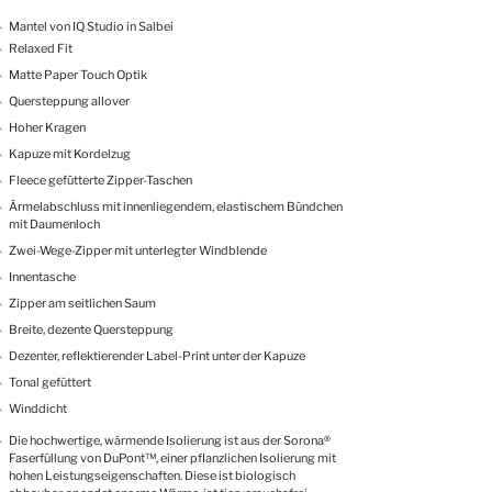
Mantel von IQ Studio in Salbei
Relaxed Fit
Matte Paper Touch Optik
Quersteppung allover
Hoher Kragen
Kapuze mit Kordelzug
Fleece gefütterte Zipper-Taschen
Ärmelabschluss mit innenliegendem, elastischem Bündchen
mit Daumenloch
Zwei-Wege-Zipper mit unterlegter Windblende
Innentasche
Zipper am seitlichen Saum
Breite, dezente Quersteppung
Dezenter, reflektierender Label-Print unter der Kapuze
Tonal gefüttert
Winddicht
Die hochwertige, wärmende Isolierung ist aus der Sorona®
Faserfüllung von DuPont™, einer pflanzlichen Isolierung mit
hohen Leistungseigenschaften. Diese ist biologisch