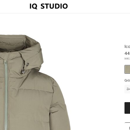
Ic
44
inkl
Grö
3