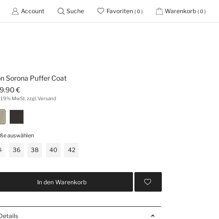
Account
Suche
Favoriten
Warenkorb
( 0 )
( 0 )
on Sorona Puffer Coat
9.90 €
. 19% MwSt. zzgl. Versand
ße auswählen
4
36
38
40
42
In den Warenkorb
Details