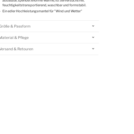
abbaubar, spendet enorme Wärme, ist tierversuchsfrei,
feuchtigkeitstransportierend, waschbar und formstabil.
Ein edler Hochleistungsmantel für "Wind und Wetter"
Größe & Passform
Material & Pflege
Versand & Retouren