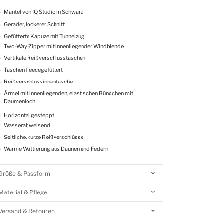
Mantel von IQ Studio in Schwarz
Gerader, lockerer Schnitt
Gefütterte Kapuze mit Tunnelzug
Two-Way-Zipper mit innenliegender Windblende
Vertikale Reißverschlusstaschen
Taschen fleecegefüttert
Reißverschlussinnentasche
Ärmel mit innenliegenden, elastischen Bündchen mit
Daumenloch
Horizontal gesteppt
Wasserabweisend
Seitliche, kurze Reißverschlüsse
Warme Wattierung aus Daunen und Federn
Größe & Passform
Material & Pflege
Versand & Retouren