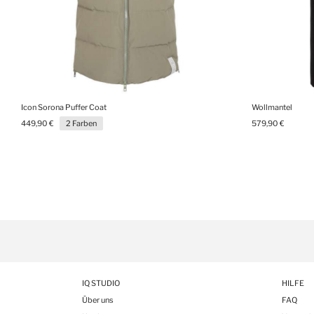
Icon Sorona Puffer Coat
Wollmantel
449,90 €
2 Farben
579,90 €
IQ STUDIO
HILFE
Über uns
FAQ