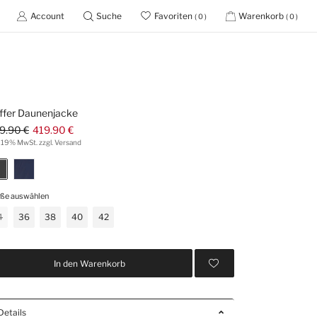
Account
Suche
Favoriten
Warenkorb
( 0 )
( 0 )
ffer Daunenjacke
9.90 €
419.90 €
. 19% MwSt. zzgl. Versand
ße auswählen
4
36
38
40
42
In den Warenkorb
Details