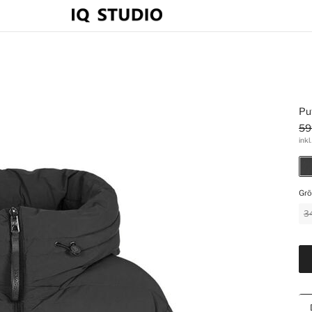
Pu
59
inkl
Grö
3