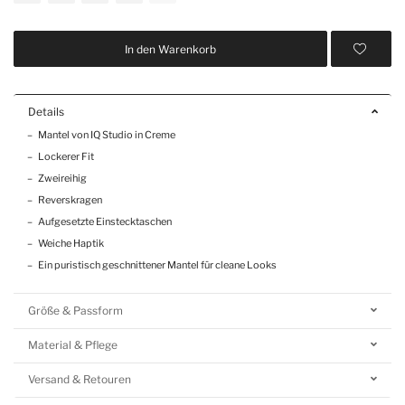
In den Warenkorb
Details
Mantel von IQ Studio in Creme
Lockerer Fit
Zweireihig
Reverskragen
Aufgesetzte Einstecktaschen
Weiche Haptik
Ein puristisch geschnittener Mantel für cleane Looks
Größe & Passform
Material & Pflege
Versand & Retouren